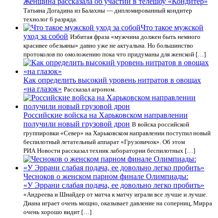
Женщина рассказала об участии в телешоу «Кондитер»
Татьяна Догадина из Балахны — дипломированный кондитер
технолог 6 разряда.
Что такое мужской
уход за собой
Избитая фраза «мужчина должен быть немного
красивее обезьяны» давно уже не актуальна. Но большинство
протоколов по омоложению пока что придуманы для женской […]
Как определить высокий уровень нитратов в овощах
«на глазок»
Рассказал агроном.
Российские войска на Харьковском направлении
получили новый грузовой дрон
В войска российской
группировки «Север» на Харьковском направлении поступил новый
беспилотный летательный аппарат «Грузовичок». Об этом
РИА Новости рассказал техник лаборатории беспилотных […]
Чесноков о женском парном финале Олимпиады:
«У Эррани слабая подача, ее довольно легко пробить»
«Андреева и Шнайдер от матча к матчу играли все лучше и лучше.
Диана играет очень мощно, оказывает давление на соперниц, Мирра
очень хорошо видит […]