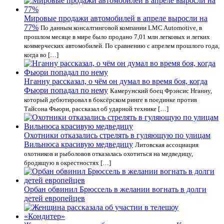
Мировые продажи автомобилей в апреле выросли на
77%
По данным консалтинговой компании LMC Automotive, в
прошлом месяце в мире было продано 7,01 млн легковых и легких
коммерческих автомобилей. По сравнению с апрелем прошлого года,
когда во […]
Нганну рассказал, о чём он думал во время боя, когда
Фьюри попадал по нему
Камерунский боец Фрэнсис Нганну,
который дебютировал в боксёрском ринге в поединке против
Тайсона Фьюри, рассказал об ударной технике […]
Охотники отказались стрелять в гуляющую по улицам
Вильнюса красивую медведицу
Литовская ассоциация
охотников и рыболовов отказалась охотиться на медведицу,
бродящую в окрестностях […]
Орбан обвинил Брюссель в желании вогнать в долги
детей европейцев