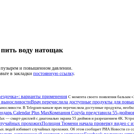
 пить воду натощак
м пузырем и повышенном давлении.
авьте в закладки
постоянную ссылку
.
вездочка»: варианты применения
С момента своего появления бальзам «
Врач перечислила доступные продукты для пов
выносливости. В Telegram-канале врач перечислила доступные продукты, необ
Компания Cozyla представила 55-дюймов
 Max — смарт-дисплей с диагональю экрана 55 дюймов и разрешением 4K. Устр
Полиция Тюмени начала проверку видео с 
ых людей избивает случайных прохожих. Об этом сообщает РИА Новости со сс