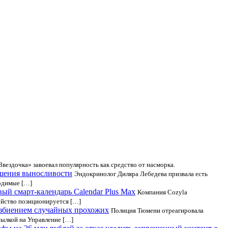
Звездочка» завоевал популярность как средство от насморка.
ышения выносливости
Эндокринолог Диляра Лебедева призвала есть
ходимые […]
ый смарт-календарь Calendar Plus Max
Компания Cozyla
ойство позиционируется […]
избиением случайных прохожих
Полиция Тюмени отреагировала
ылкой на Управление […]