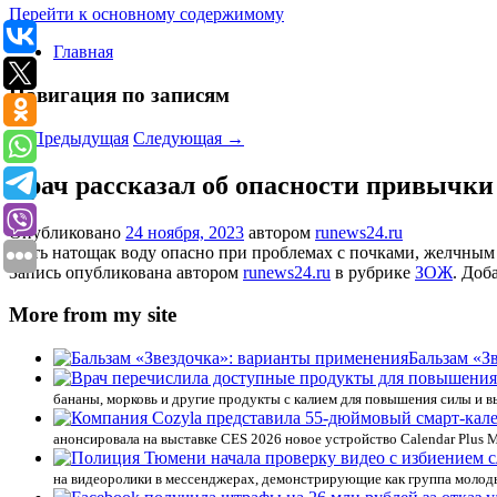
Перейти к основному содержимому
Главная
Навигация по записям
←
Предыдущая
Следующая
→
Врач рассказал об опасности привычки
Опубликовано
24 ноября, 2023
автором
runews24.ru
Пить натощак воду опасно при проблемах с почками, желчны
Запись опубликована автором
runews24.ru
в рубрике
ЗОЖ
. Доб
More from my site
Бальзам «З
бананы, морковь и другие продукты с калием для повышения силы и 
анонсировала на выставке CES 2026 новое устройство Calendar Plus
на видеоролики в мессенджерах, демонстрирующие как группа молод