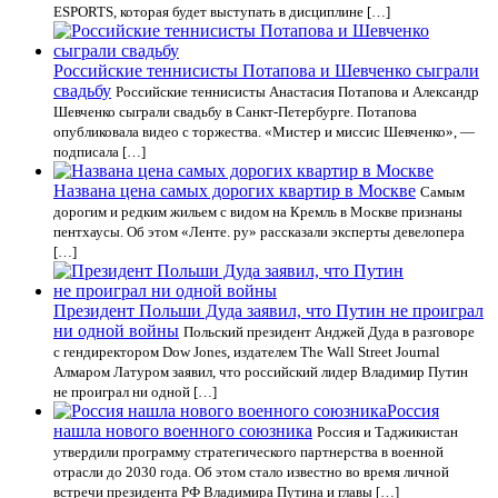
ESPORTS, которая будет выступать в дисциплине […]
Российские теннисисты Потапова и Шевченко сыграли
свадьбу
Российские теннисисты Анастасия Потапова и Александр
Шевченко сыграли свадьбу в Санкт-Петербурге. Потапова
опубликовала видео с торжества. «Мистер и миссис Шевченко», —
подписала […]
Названа цена самых дорогих квартир в Москве
Самым
дорогим и редким жильем с видом на Кремль в Москве признаны
пентхаусы. Об этом «Ленте. ру» рассказали эксперты девелопера
[…]
Президент Польши Дуда заявил, что Путин не проиграл
ни одной войны
Польский президент Анджей Дуда в разговоре
с гендиректором Dow Jones, издателем The Wall Street Journal
Алмаром Латуром заявил, что российский лидер Владимир Путин
не проиграл ни одной […]
Россия
нашла нового военного союзника
Россия и Таджикистан
утвердили программу стратегического партнерства в военной
отрасли до 2030 года. Об этом стало известно во время личной
встречи президента РФ Владимира Путина и главы […]