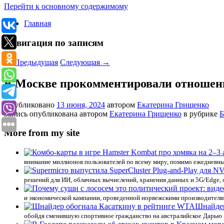
Перейти к основному содержимому
Главная
Навигация по записям
←
Предыдущая
Следующая
→
В Москве прокомментировали отношен
Опубликовано
13 июня, 2024
автором
Екатерина Грищенко
Запись опубликована автором
Екатерина Грищенко
в рубрике
More from my site
внимание миллионов пользователей по всему миру, помимо ежедневны
решений для ИИ, облачных вычислений, хранения данных и 5G/Edge, о
и экономической кампании, проведенной норвежскими производител
Шнайдер
обойдя сменившую спортивное гражданство на австралийское Дарью