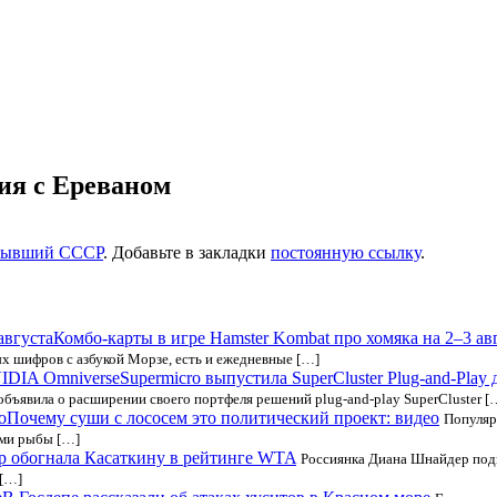
ия с Ереваном
Бывший СССР
. Добавьте в закладки
постоянную ссылку
.
Комбо-карты в игре Hamster Kombat про хомяка на 2–3 ав
х шифров с азбукой Морзе, есть и ежедневные […]
Supermicro выпустила SuperCluster Plug-and-Pla
бъявила о расширении своего портфеля решений plug-and-play SuperCluster [
Почему суши с лососем это политический проект: видео
Популяр
ями рыбы […]
 обогнала Касаткину в рейтинге WTA
Россиянка Диана Шнайдер подн
 […]