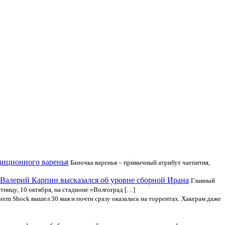
диционного варенья
Баночка варенья – привычный атрибут чаепития,
 Валерий Карпин высказался об уровне сборной Ирана
Главный
тницу, 10 октября, на стадионе «Волгоград […]
stem Shock вышел 30 мая и почти сразу оказалась на торрентах. Хакерам даже