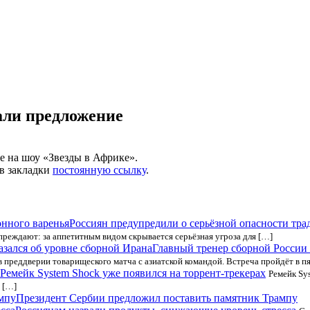
али предложение
е на шоу «Звезды в Африке».
 в закладки
постоянную ссылку
.
Россиян предупредили о серьёзной опасности тра
преждают: за аппетитным видом скрывается серьёзная угроза для […]
Главный тренер сборной России
 преддверии товарищеского матча с азиатской командой. Встреча пройдёт в пя
Ремейк System Shock уже появился на торрент-трекерах
Ремейк Sy
 […]
Президент Сербии предложил поставить памятник Трампу