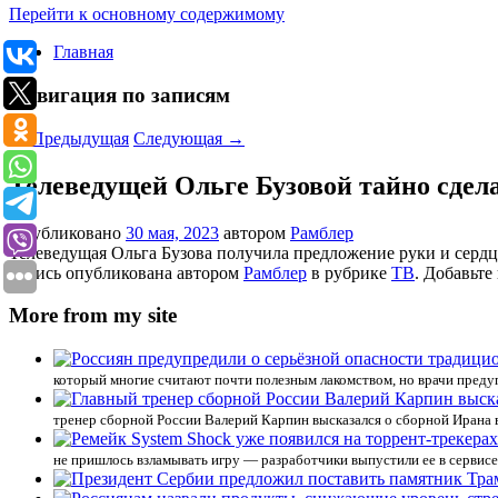
Перейти к основному содержимому
Главная
Навигация по записям
←
Предыдущая
Следующая
→
Телеведущей Ольге Бузовой тайно сдел
Опубликовано
30 мая, 2023
автором
Рамблер
Телеведущая Ольга Бузова получила предложение руки и сердц
Запись опубликована автором
Рамблер
в рубрике
ТВ
. Добавьте
More from my site
который многие считают почти полезным лакомством, но врачи преду
тренер сборной России Валерий Карпин высказался о сборной Ирана в
не пришлось взламывать игру — разработчики выпустили ее в сервисе