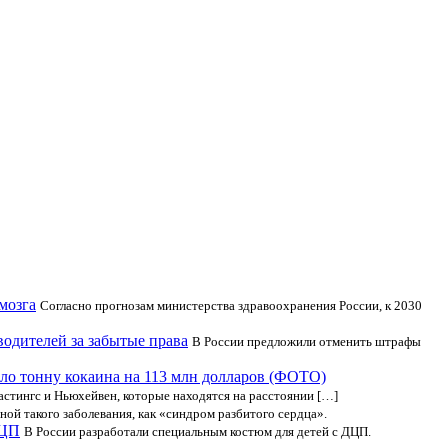
мозга
Согласно прогнозам министерства здравоохранения России, к 2030
одителей за забытые права
В России предложили отменить штрафы
ло тонну кокаина на 113 млн долларов (ФОТО)
стингс и Ньюхейвен, которые находятся на расстоянии […]
ной такого заболевания, как «синдром разбитого сердца».
ДЦП
В России разработали специальным костюм для детей с ДЦП.