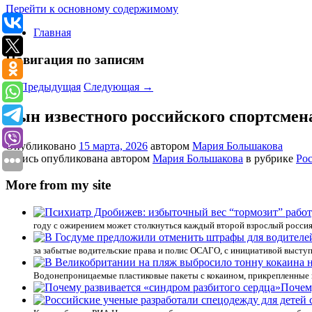
Перейти к основному содержимому
Главная
Навигация по записям
←
Предыдущая
Следующая
→
Сын известного российского спортсмен
Опубликовано
15 марта, 2026
автором
Мария Большакова
Запись опубликована автором
Мария Большакова
в рубрике
Ро
More from my site
году с ожирением может столкнуться каждый второй взрослый россиян
за забытые водительские права и полис ОСАГО, с инициативой выст
Водонепроницаемые пластиковые пакеты с кокаином, прикрепленные к
Почем