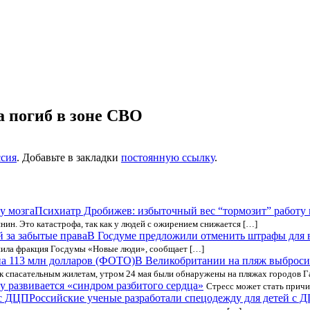
а погиб в зоне СВО
ссия
. Добавьте в закладки
постоянную ссылку
.
Психиатр Дробижев: избыточный вес “тормозит” работу 
ин. Это катастрофа, так как у людей с ожирением снижается […]
В Госдуме предложили отменить штрафы для в
упила фракция Госдумы «Новые люди», сообщает […]
В Великобритании на пляж выброси
 спасательным жилетам, утром 24 мая были обнаружены на пляжах городов Га
у развивается «синдром разбитого сердца»
Стресс может стать причи
Российские ученые разработали спецодежду для детей с 