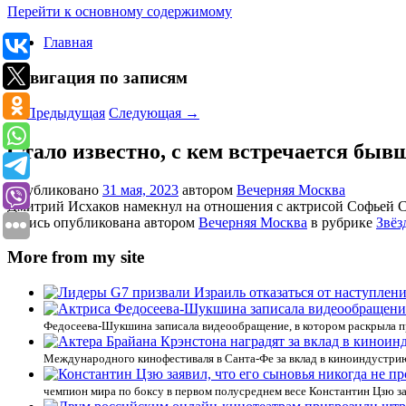
Перейти к основному содержимому
Главная
Навигация по записям
←
Предыдущая
Следующая
→
Стало известно, с кем встречается бы
Опубликовано
31 мая, 2023
автором
Вечерняя Москва
Дмитрий Исхаков намекнул на отношения с актрисой Софьей
Запись опубликована автором
Вечерняя Москва
в рубрике
Звёз
More from my site
Федосеева-Шукшина записала видеообращение, в котором раскрыла пр
Международного кинофестиваля в Санта-Фе за вклад в киноиндустрию,
чемпион мира по боксу в первом полусреднем весе Константин Цзю за