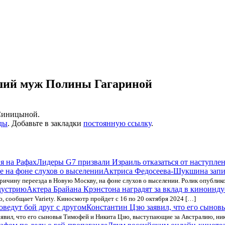
вший муж Полины Гагариной
 Синицыной.
ды
. Добавьте в закладки
постоянную ссылку
.
Лидеры G7 призвали Израиль отказаться от наступлен
Актриса Федосеева-Шукшина запис
ичину переезда в Новую Москву, на фоне слухов о выселении. Ролик опублико
Актера Брайана Крэнстона наградят за вклад в киноинд
 сообщает Variety. Киносмотр пройдет с 16 по 20 октября 2024 […]
Константин Цзю заявил, что его сыновь
явил, что его сыновья Тимофей и Никита Цзю, выступающие за Австралию, ник