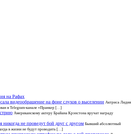
ия на Рафах
ала видеообращение на фоне слухов о выселении
Актриса Лидия
ван в Telegram-канале «Пранкер […]
устрию
Американскому актеру Брайана Крэнстона вручат награду
я никогда не проведут бой друг с другом
Бывший абсолютный
огда в жизни не будут проводить […]