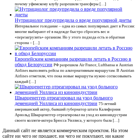
почему уфимскому клубу разрешили трансферы […]
Нутрициолог предупредила о вреде популярной диеты
Интервальное голодание – одна из самых популярных диет в России:
многие выбирают её в надежде быстро сбросить вес и
«перезагрузить» организм. Но у этого подхода есть и обратная
сторона – […]
Европейским компаниям разрешили летать в Россию в
обход Белоруссии
РФ разрешила Air France, Lufthansa и Austrian
Airlines выполнять рейсы по альтернативным маршрутам. В Austrian
Airlines отметили, что пока новые маршруты нужно согласовывать
каждый […]
Шварценеггер отреагировал на уход больного
деменцией Уиллиса из киноиндустрии
75-летний
американский актер, бывший губернатор штата Калифорния
Арнольд Шварценеггер отреагировал на уход из киноиндустрии
своего коллеги-актера Брюсса Уиллиса, у которого была […]
Данный сайт не является коммерческим проектом. На этом
сайте ни чего не продают, ни чего не покупают, ни какие