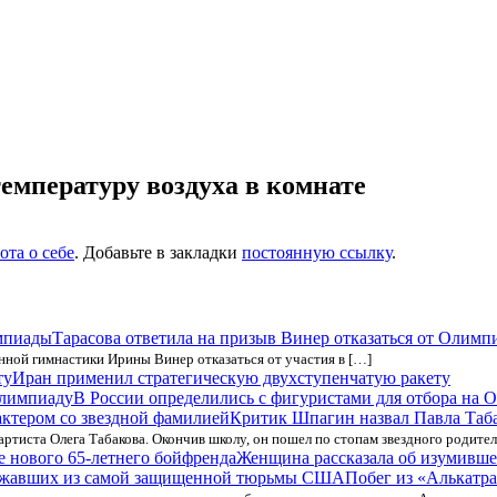
емпературу воздуха в комнате
ота о себе
. Добавьте в закладки
постоянную ссылку
.
Тарасова ответила на призыв Винер отказаться от Олимп
нной гимнастики Ирины Винер отказаться от участия в […]
Иран применил стратегическую двухступенчатую ракету
В России определились с фигуристами для отбора на 
Критик Шпагин назвал Павла Таба
ртиста Олега Табакова. Окончив школу, он пошел по стопам звездного родител
Женщина рассказала об изумивше
Побег из «Алькатра