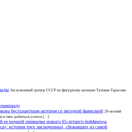
иады
Заслуженный тренер СССР по фигурному катанию Татьяна Тарасова
Олимпиаду
кова бесталантным актером со звездной фамилией
29-летний
я и смог добиться успеха […]
й ее ночной привычке нового 65-летнего бойфренда
са»: история трех заключенных, сбежавших из самой