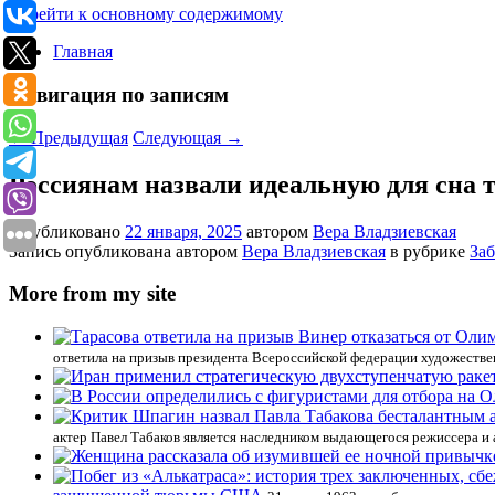
Перейти к основному содержимому
Главная
Навигация по записям
←
Предыдущая
Следующая
→
Россиянам назвали идеальную для сна т
Опубликовано
22 января, 2025
автором
Вера Владзиевская
Запись опубликована автором
Вера Владзиевская
в рубрике
Заб
More from my site
ответила на призыв президента Всероссийской федерации художестве
актер Павел Табаков является наследником выдающегося режиссера и а