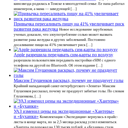
кинозвезда родилась в Томске в многодетной семье. Ее папа работал
инженером, а мама — заведующей […]
Привычка пересаливать пищу на 41% увеличивает риск
развития рака желудка
Новое исследование зарубежных
ученых доказало, что злоупотребление солью может вызвать
развитие рака желудка и других заболеваний. Постоянно
досаливание пищи на 41% увеличивает риск […]
Apple разрешила передавать сим-карты по воздуху
разрешила пользователям передавать настройки eSIM с одного
телефона на другой по Bluetooth. Об этом издание […]
Максим Глушенков раскрыл, почему не празднует голы
Крайний нападающий санкт-петербургского «Зенита» Максим
Глушенков рассказал, почему не празднует забитые голы. По словам
Глушенкова, […]
УАЗ изменил цены на экспедиционные «Хантеры»
и «Буханки»
Комплектация «Экспедиция» вернулась в прайс-
листы в конце марта, но за 2,5 месяца расклад успел измениться.
«Хантер» подорожал на 130 тысяч рублей, а «Буханка» стала