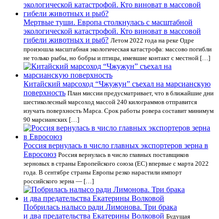
Мертвые туши. Европа столкнулась с масштабной
экологической катастрофой. Кто виноват в массовой
гибели животных и рыб?
Летом 2022 года на реке Одре
произошла масштабная экологическая катастрофа: массово погибли
не только рыбы, но бобры и птицы, имевшие контакт с местной […]
Китайский марсоход “Чжужун” съехал на марсианскую
поверхность
План миссии предусматривает, что в ближайшие дни
шестиколесный марсоход массой 240 килограммов отправится
изучать поверхность Марса. Срок работы ровера составит минимум
90 марсианских […]
Россия вернулась в число главных экспортеров зерна в
Евросоюз
Россия вернулась в число главных поставщиков
зерновых в страны Европейского союза (ЕС) впервые с марта 2022
года. В сентябре страны Европы резко нарастили импорт
российского зерна — […]
Побрилась налысо ради Лимонова. Три брака
и два предательства Екатерины Волковой
Будущая