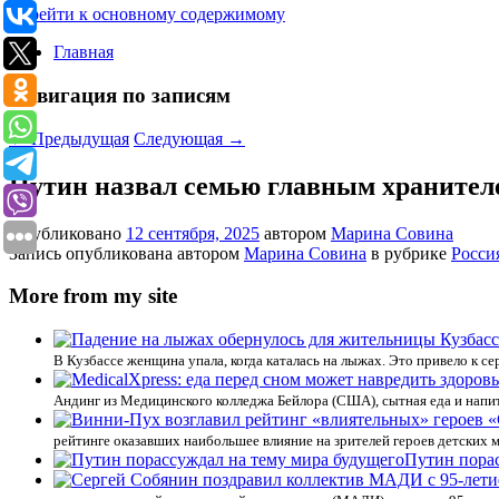
Перейти к основному содержимому
Главная
Навигация по записям
←
Предыдущая
Следующая
→
Путин назвал семью главным хранител
Опубликовано
12 сентября, 2025
автором
Марина Совина
Запись опубликована автором
Марина Совина
в рубрике
Росси
More from my site
В Кузбассе женщина упала, когда каталась на лыжах. Это привело к се
Андинг из Медицинского колледжа Бейлора (США), сытная еда и напит
рейтинге оказавших наибольшее влияние на зрителей героев детских 
Путин порас