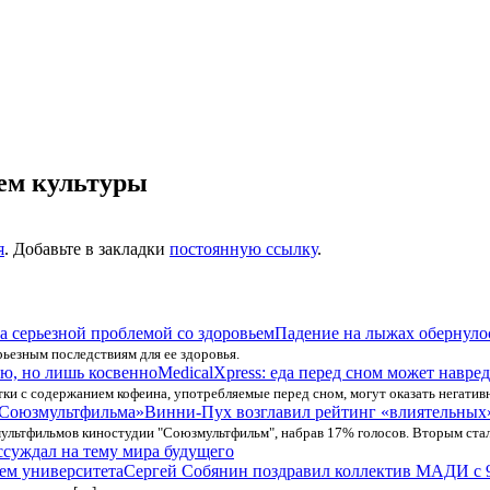
ем культуры
я
. Добавьте в закладки
постоянную ссылку
.
Падение на лыжах обернулос
рьезным последствиям для ее здоровья.
MedicalXpress: еда перед сном может навре
ки с содержанием кофеина, употребляемые перед сном, могут оказать негатив
Винни-Пух возглавил рейтинг «влиятельных
мультфильмов киностудии "Союзмультфильм", набрав 17% голосов. Вторым стал
суждал на тему мира будущего
Сергей Собянин поздравил коллектив МАДИ с 9