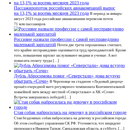
Пассажиропоток российских авиакомпаний вырос
на 13,1% за восемь месяцев 2023 года
В период за январь-
август 2023 года российские авиакомпании перевезли почти
71 млн пассажиров.
Россияне назвали профессии с самой несправедливо
маленькой зарплатой
Почти две трети опрошенных считают,
что крайне несправедливо оценивается труд преподавателей. Кроме
того, повышения зарплат заслуживают медики и ученые. А вот
повысить оплату труда […]
Дубль Абросимова помог «Северстали» дома всухую
обыграть «Сочи»
В Череповце на стадионе «Ледовый дворец»
прошёл очередной матч регулярного чемпионата Континентальной
хоккейной лиги между местной «Северсталью» и ХК «Сочи».
Встреча завершилась победой […]
Стая собак набросилась на девочку в российском городе
Стая бездомных собак набросилась на девочку в российском городе.
Об этом сообщает управления СК РФ. Уточняется, что инцидент
произошел в Нижнем Тагиле, Свердловская область, в субботу, […]