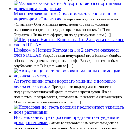
Малышев заявил, что Эшуорт остается спортивным
директором «Спартака»
Генеральный директор московского
«Спартака» Олег Малышев прокомментировал положение
нынешнего спортивного директора столичного клуба Пола
Эшуорта. «Ни по трансферам, ни по другим усилениям […]
Шифром в Hamster Kombat на 1 и 2 августа оказалось
слово RELAY
Разработчики популярной игры Hamster Kombat
обновили ежедневный секретный шифр. Разгаданное слово было
опубликовано в Telegram-канале […]
Автоугонщики стали воровать машины с помощью
дедовского метода
Преступники подкладывают монеты
под ручку пассажирской двери в темное время суток. Дверь
полностью не закрывается, автомобиль не встаёт на сигнализацию.
Многие водители не замечают этого. […]
Исследование: треть россиян предпочитает украшать
дома растениями
Самым востребованным элементом декора
за последний год стали растения. Вслед за зелёным декором идут