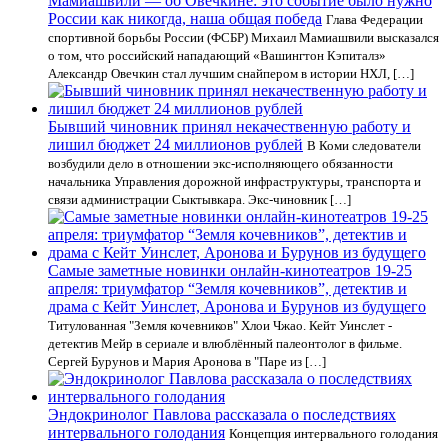
Мамиашвили — об Овечкине: это событие было нужно
России как никогда, наша общая победа
Глава Федерации
спортивной борьбы России (ФСБР) Михаил Мамиашвили высказался
о том, что российский нападающий «Вашингтон Кэпиталз»
Александр Овечкин стал лучшим снайпером в истории НХЛ, […]
Бывший чиновник принял некачественную работу и
лишил бюджет 24 миллионов рублей
В Коми следователи
возбудили дело в отношении экс-исполняющего обязанности
начальника Управления дорожной инфраструктуры, транспорта и
связи администрации Сыктывкара. Экс-чиновник […]
Самые заметные новинки онлайн-кинотеатров 19-25
апреля: триумфатор “Земля кочевников”, детектив и
драма с Кейт Уинслет, Аронова и Бурунов из будущего
Титулованная "Земля кочевников" Хлои Чжао. Кейт Уинслет -
детектив Мейр в сериале и влюблённый палеонтолог в фильме.
Сергей Бурунов и Мария Аронова в "Паре из […]
Эндокринолог Павлова рассказала о последствиях
интервального голодания
Концепция интервального голодания