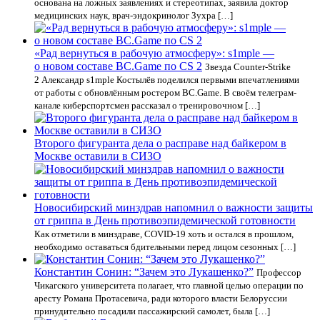
основана на ложных заявлениях и стереотипах, заявила доктор
медицинских наук, врач-эндокринолог Зухра […]
«Рад вернуться в рабочую атмосферу»: s1mple —
о новом составе BC.Game по CS 2
Звезда Counter-Strike
2 Александр s1mple Костылёв поделился первыми впечатлениями
от работы с обновлённым ростером BC.Game. В своём телеграм-
канале киберспортсмен рассказал о тренировочном […]
Второго фигуранта дела о расправе над байкером в
Москве оставили в СИЗО
Новосибирский минздрав напомнил о важности защиты
от гриппа в День противоэпидемической готовности
Как отметили в минздраве, COVID-19 хоть и остался в прошлом,
необходимо оставаться бдительными перед лицом сезонных […]
Константин Сонин: “Зачем это Лукашенко?”
Профессор
Чикагского университета полагает, что главной целью операции по
аресту Романа Протасевича, ради которого власти Белоруссии
принудительно посадили пассажирский самолет, была […]