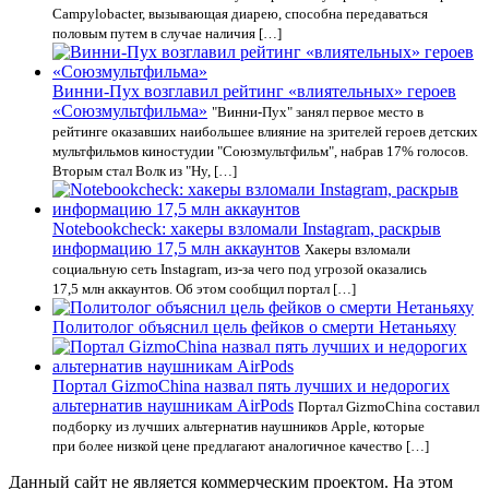
Campylobacter, вызывающая диарею, способна передаваться
половым путем в случае наличия […]
Винни-Пух возглавил рейтинг «влиятельных» героев
«Союзмультфильма»
"Винни-Пух" занял первое место в
рейтинге оказавших наибольшее влияние на зрителей героев детских
мультфильмов киностудии "Союзмультфильм", набрав 17% голосов.
Вторым стал Волк из "Ну, […]
Notebookcheck: хакеры взломали Instagram, раскрыв
информацию 17,5 млн аккаунтов
Хакеры взломали
социальную сеть Instagram, из-за чего под угрозой оказались
17,5 млн аккаунтов. Об этом сообщил портал […]
Политолог объяснил цель фейков о смерти Нетаньяху
Портал GizmoChina назвал пять лучших и недорогих
альтернатив наушникам AirPods
Портал GizmoChina составил
подборку из лучших альтернатив наушников Apple, которые
при более низкой цене предлагают аналогичное качество […]
Данный сайт не является коммерческим проектом. На этом