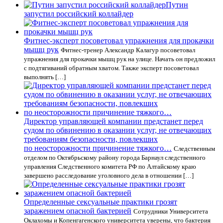
Путин
запустил российский коллайдер
Фитнес-эксперт посоветовал упражнения для прокачки
мышц рук
Фитнес-тренер Александр Калагур посоветовал
упражнения для прокачки мышц рук на улице. Начать он предложил
с подтягиваний обратным хватом. Также эксперт посоветовал
выполнять […]
Директор управляющей компании предстанет перед
судом по обвинению в оказании услуг, не отвечающих
требованиям безопасности, повлекших
по неосторожности причинение тяжкого…
Следственным
отделом по Октябрьскому району города Барнаул следственного
управления Следственного комитета РФ по Алтайскому краю
завершено расследование уголовного дела в отношении […]
Определенные сексуальные практики грозят
заражением опасной бактерией
Сотрудники Университета
Оклахомы и Копенгагенского университета уверены, что бактерия