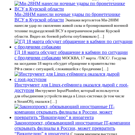
Ми-28НМ нанесли ночные удары по бронетехнике
ВСУ в Курской области
Экипажи вертолетов Ми-28НМ
нанесли удар по скоплению живой силы и бронированной военной
технике подразделений ВСУ в приграничном районе Курской
области. Видео их боевой работы опубликовало […]
ГД 18 марта обсудит обращение в кабмин по ситуации
с бродячими собаками
МОСКВА, 17 марта. /ТАСС/. Госдума
на заседании 18 марта обсудит обращение в правительство
РФ в связи с ситуацией, сложившейся с бродячими […]
Инструмент для Linux-гейминга оказался дырой с root-
доступом
Инструмент InputPlumber, который используется
для объединения устройств ввода в Linux-системах (в том числе
в SteamOS), оказался […]
Законопроект, обязывающий иностранные IT-компании
открывать филиалы в России, может превратить
“Википедию” в иноагента
С таким мнением выступил