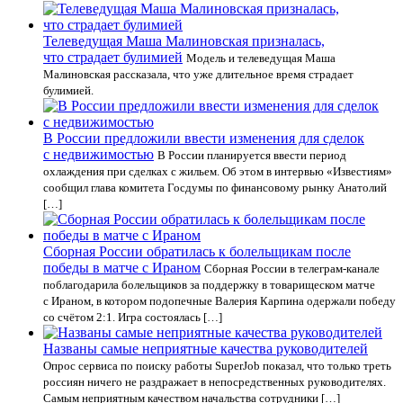
Телеведущая Маша Малиновская призналась,
что страдает булимией
Модель и телеведущая Маша
Малиновская рассказала, что уже длительное время страдает
булимией.
В России предложили ввести изменения для сделок
с недвижимостью
В России планируется ввести период
охлаждения при сделках с жильем. Об этом в интервью «Известиям»
сообщил глава комитета Госдумы по финансовому рынку Анатолий
[…]
Сборная России обратилась к болельщикам после
победы в матче с Ираном
Сборная России в телеграм-канале
поблагодарила болельщиков за поддержку в товарищеском матче
с Ираном, в котором подопечные Валерия Карпина одержали победу
со счётом 2:1. Игра состоялась […]
Названы самые неприятные качества руководителей
Опрос сервиса по поиску работы SuperJob показал, что только треть
россиян ничего не раздражает в непосредственных руководителях.
Самым неприятным качеством начальства сотрудники […]