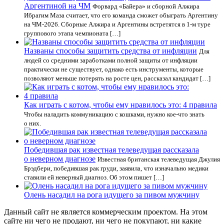
Аргентиной на ЧМ
Форвард «Байера» и сборной Алжира
Ибрагим Маза считает, что его команда сможет обыграть Аргентину
на ЧМ-2026. Сборные Алжира и Аргентины встретятся в 1-м туре
группового этапа чемпионата […]
Названы способы защитить средства от инфляции
Для
людей со средними заработками полной защиты от инфляции
практически не существует, однако есть инструменты, которые
позволяют меньше потерять на росте цен, рассказал кандидат […]
Как играть с котом, чтобы ему нравилось это: 4 правила
Чтобы наладить коммуникацию с кошками, нужно кое-что знать
о них.
Победившая рак известная телеведущая рассказала
о неверном диагнозе
Известная британская телеведущая Джулия
Брэдбери, победившая рак груди, заявила, что изначально медики
ставили ей неверный диагноз. Об этом пишет […]
Олень насадил на рога идущего за пивом мужчину
Данный сайт не является коммерческим проектом. На этом
сайте ни чего не продают, ни чего не покупают, ни какие