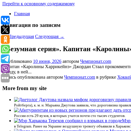
Перейти к основному содержимому
Главная
Навигация по записям
←
Предыдущая
Следующая
→
«Безумная серия». Капитан «Каролины» 
Опубликовано
10 июня, 2026
автором
Чемпионат.com
Капитан «Каролины Харрикейнз» Джордан Стаал прокомментиров
в виду, в ней...
Запись опубликована автором
Чемпионат.com
в рубрике
Хокке
More from my site
Ройтберга), к. м. н. Марьяна Джутова заявила, что дороговизна прави
России есть 29 вузов, в которых учатся почти сто тысяч студентов.
Мэр 
в Telegram. Ранее на Украине воздушную тревогу объявили в Харьковс