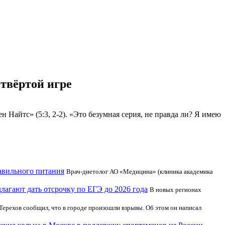
етвёртой игре
айтс» (5:3, 2-2). «Это безумная серия, не правда ли? Я имею
авильного питания
Врач-диетолог АО «Медицина» (клиника академика
лагают дать отсрочку по ЕГЭ до 2026 года
В новых регионах
Терехов сообщил, что в городе произошли взрывы. Об этом он написал