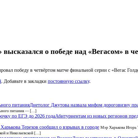
высказался о победе над «Вегасом» в ч
ал победу в четвёртом матче финальной серии с «Вегас Голден Н
й
. Добавьте в закладки
постоянную ссылку
.
Диетолог Джутова назвала мифом дороговизну пр
льного питания — […]
Абитуриентам из новых регионов пред
Харькова Терехов сообщил о взрывах в городе
Мэр Харькова Игорь 
кой и Николаевской […]